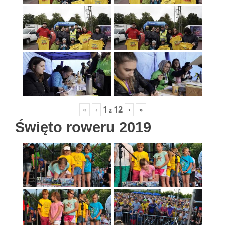
1
12
«
‹
›
»
z
Święto roweru 2019