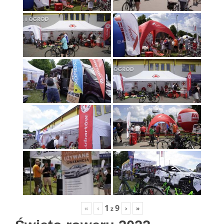
1
9
«
‹
›
»
z