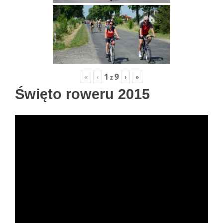
1
9
«
‹
›
»
z
Święto roweru 2015