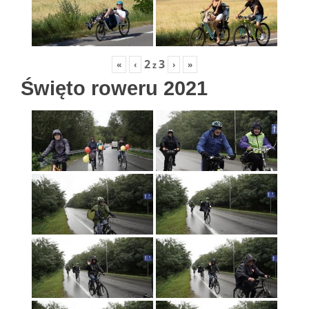
2
3
«
‹
›
»
z
Święto roweru 2021