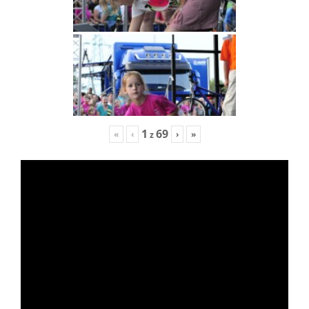
1
69
«
‹
›
»
z