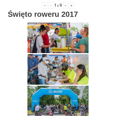
1
9
«
‹
›
»
z
Święto roweru 2017