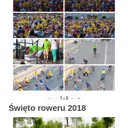
1
8
«
‹
›
»
z
Święto roweru 2018