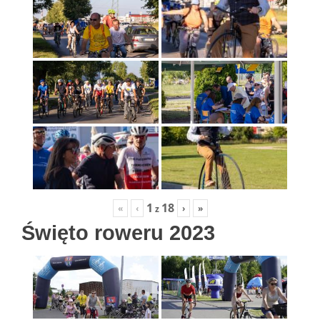
1
18
«
‹
›
»
z
Święto roweru 2023