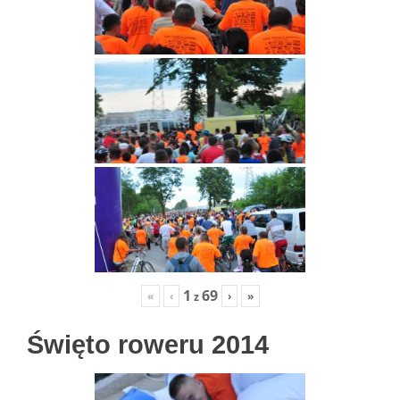
1
69
«
‹
›
»
z
Święto roweru 2014