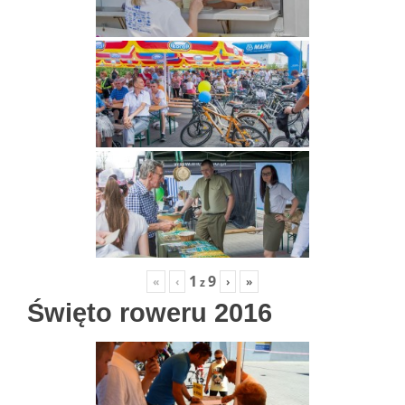
1
9
«
‹
›
»
z
Święto roweru 2016