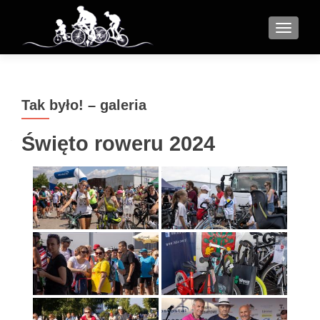
MENU
Tak było! – galeria
Święto roweru 2024