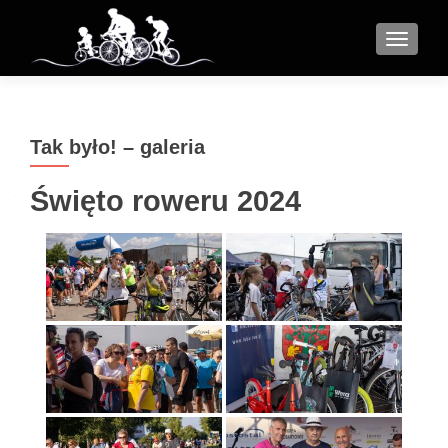
MENU
Tak było! – galeria
Święto roweru 2024