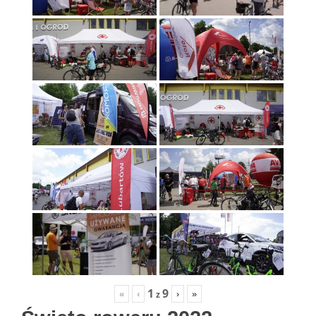
1
9
«
‹
›
»
z