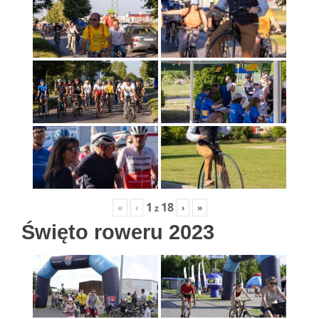
1
18
«
‹
›
»
z
Święto roweru 2023