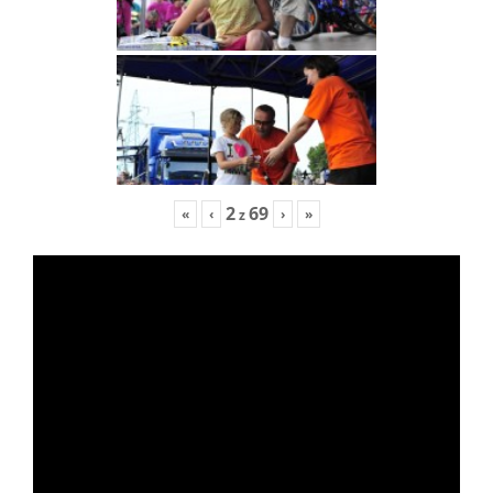
2
69
«
‹
›
»
z