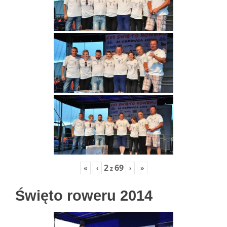
2
69
«
‹
›
»
z
Święto roweru 2014