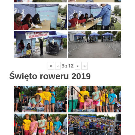
3
12
«
‹
›
»
z
Święto roweru 2019