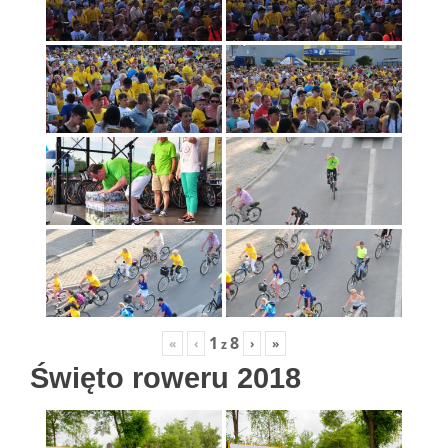
1
8
«
‹
›
»
z
Święto roweru 2018