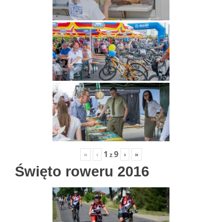
1
9
«
‹
›
»
z
Święto roweru 2016