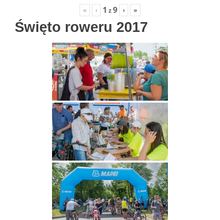
1
9
«
‹
›
»
z
Święto roweru 2017