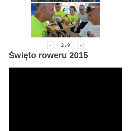
2
9
«
‹
›
»
z
Święto roweru 2015