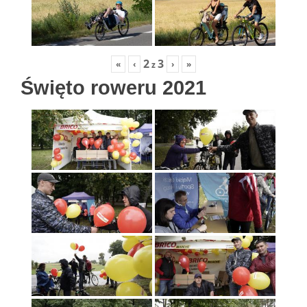
2
3
«
‹
›
»
z
Święto roweru 2021