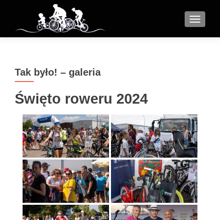
MENU
Tak było! – galeria
Święto roweru 2024