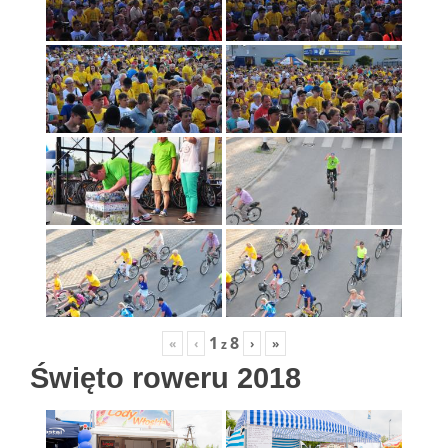
1
8
«
‹
›
»
z
Święto roweru 2018