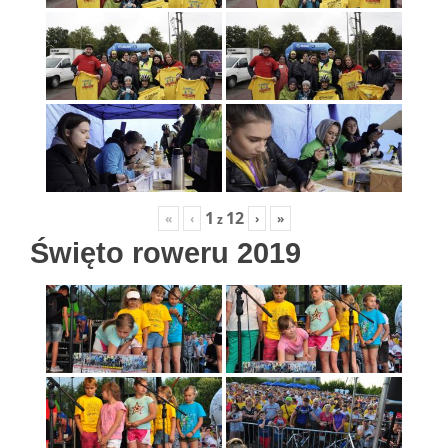
1
12
«
‹
›
»
z
Święto roweru 2019