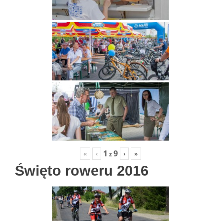
1
9
«
‹
›
»
z
Święto roweru 2016