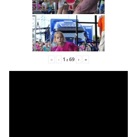
1
69
«
‹
›
»
z