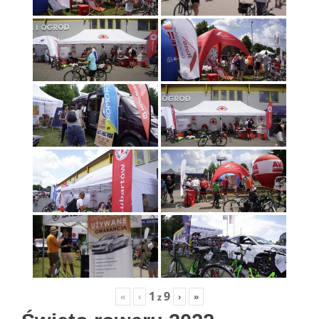
1
9
«
‹
›
»
z