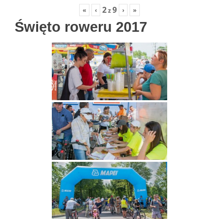
2
9
«
‹
›
»
z
Święto roweru 2017