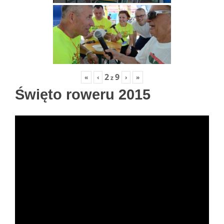
2
9
«
‹
›
»
z
Święto roweru 2015