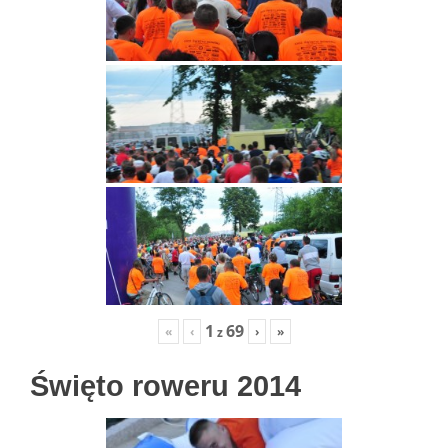
1
69
«
‹
›
»
z
Święto roweru 2014