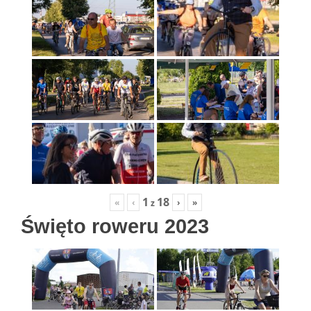
1
18
«
‹
›
»
z
Święto roweru 2023