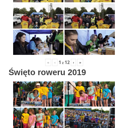
1
12
«
‹
›
»
z
Święto roweru 2019