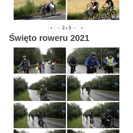
2
3
«
‹
›
»
z
Święto roweru 2021