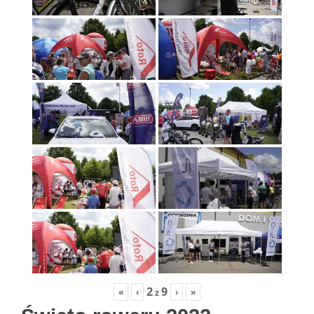
2
9
«
‹
›
»
z