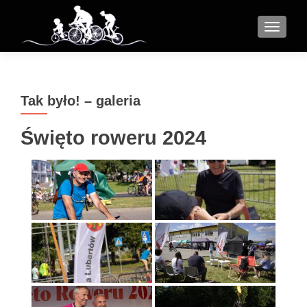
MENU
Tak było! – galeria
Święto roweru 2024