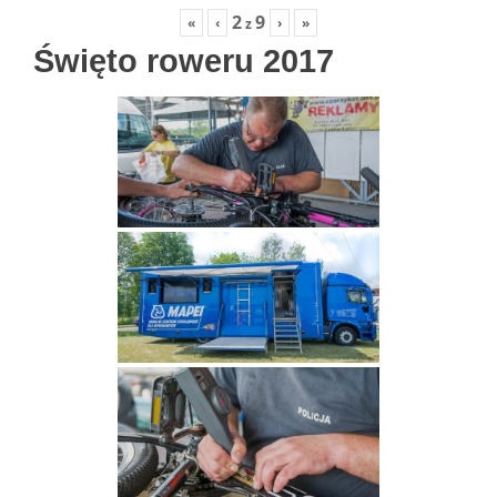
2
9
«
‹
›
»
z
Święto roweru 2017