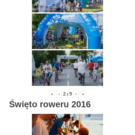
2
9
«
‹
›
»
z
Święto roweru 2016