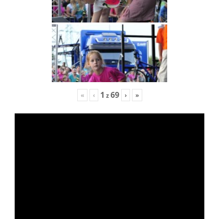
1
69
«
‹
›
»
z