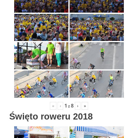
1
8
«
‹
›
»
z
Święto roweru 2018