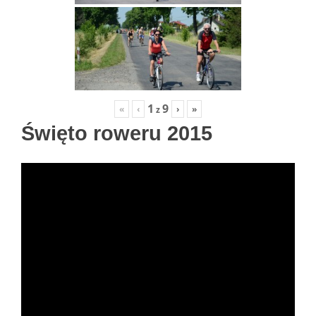
1
9
«
‹
›
»
z
Święto roweru 2015