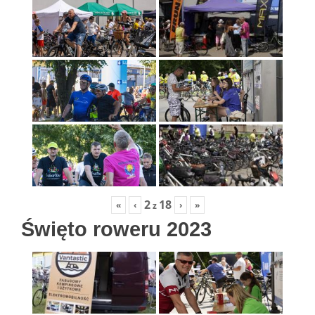
2
18
«
‹
›
»
z
Święto roweru 2023