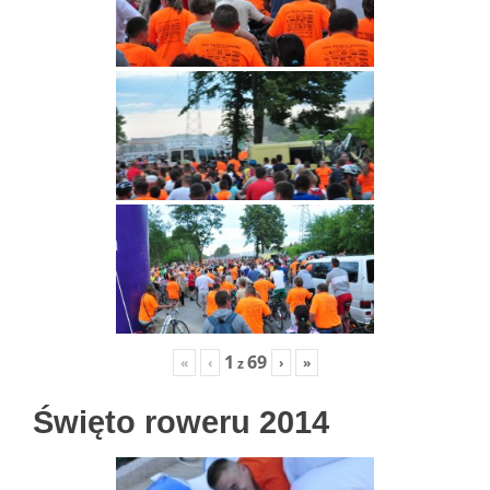
1
69
«
‹
›
»
z
Święto roweru 2014