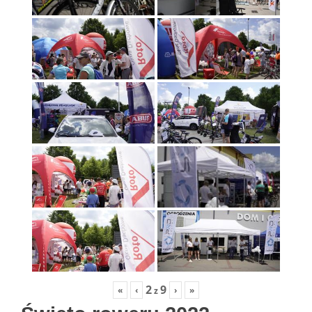
2
9
«
‹
›
»
z