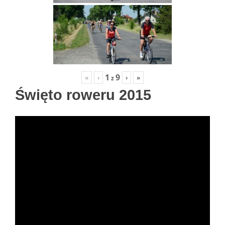
1
9
«
‹
›
»
z
Święto roweru 2015