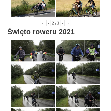
2
3
«
‹
›
»
z
Święto roweru 2021