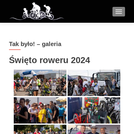
MENU
Tak było! – galeria
Święto roweru 2024