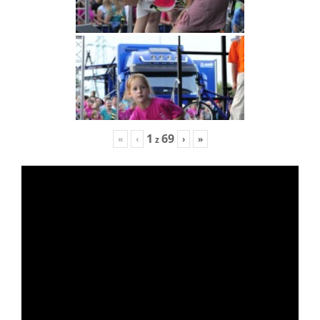
1
69
«
‹
›
»
z