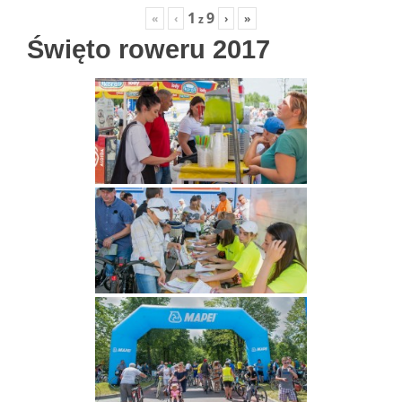
1
9
«
‹
›
»
z
Święto roweru 2017