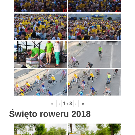
1
8
«
‹
›
»
z
Święto roweru 2018