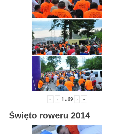
1
69
«
‹
›
»
z
Święto roweru 2014