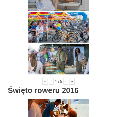
1
9
«
‹
›
»
z
Święto roweru 2016