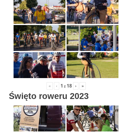
1
18
«
‹
›
»
z
Święto roweru 2023