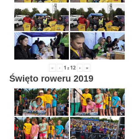
1
12
«
‹
›
»
z
Święto roweru 2019