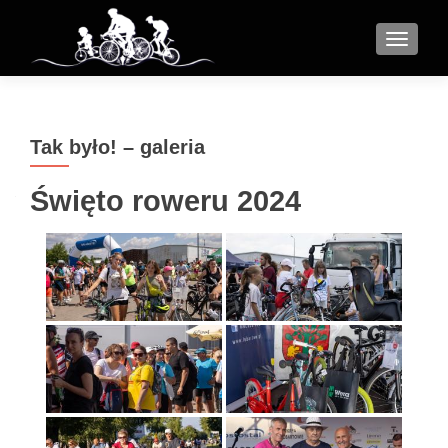
MENU
Tak było! – galeria
Święto roweru 2024