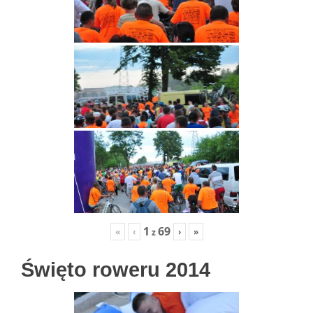
1
69
«
‹
›
»
z
Święto roweru 2014