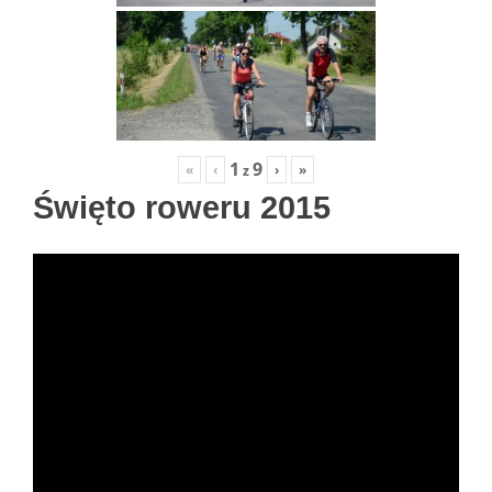
1
9
«
‹
›
»
z
Święto roweru 2015