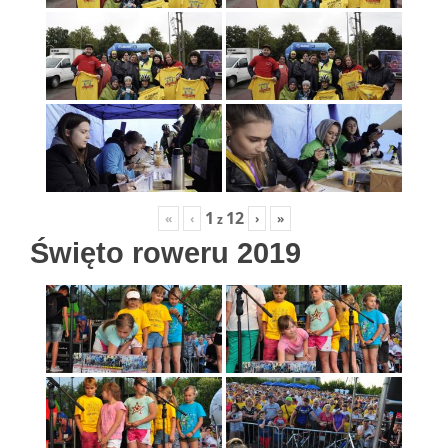
1
12
«
‹
›
»
z
Święto roweru 2019