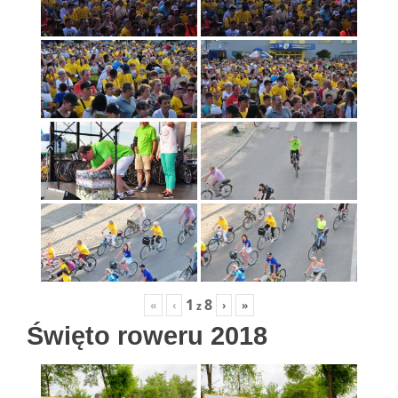
1
8
«
‹
›
»
z
Święto roweru 2018