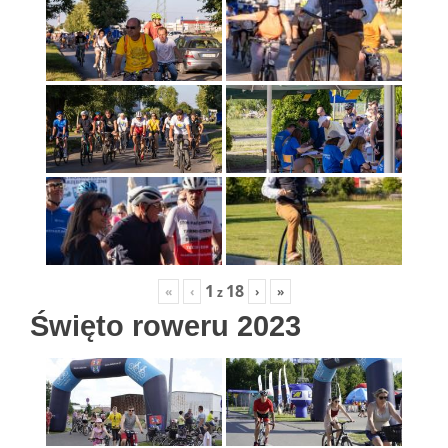
1
18
«
‹
›
»
z
Święto roweru 2023