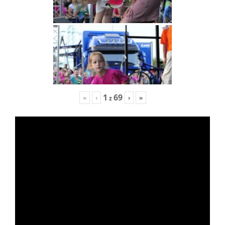
1
69
«
‹
›
»
z