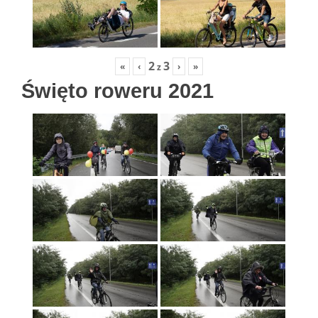
2
3
«
‹
›
»
z
Święto roweru 2021