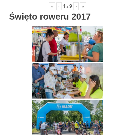
1
9
«
‹
›
»
z
Święto roweru 2017