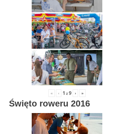
1
9
«
‹
›
»
z
Święto roweru 2016