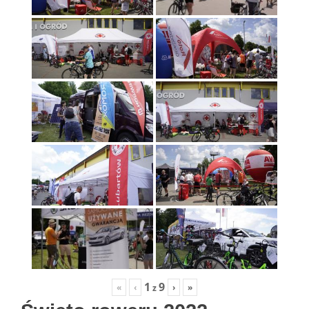
1
9
«
‹
›
»
z