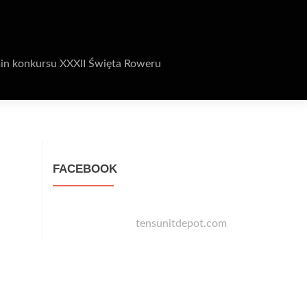
in konkursu XXXII Święta Roweru
FACEBOOK
tensunitdepot.com