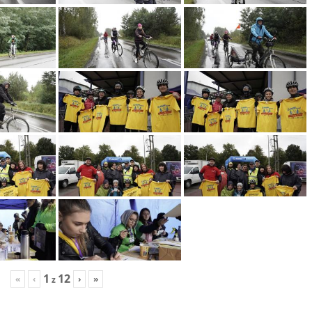
1
12
«
‹
›
»
z