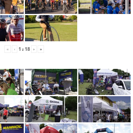
1
18
«
‹
›
»
z