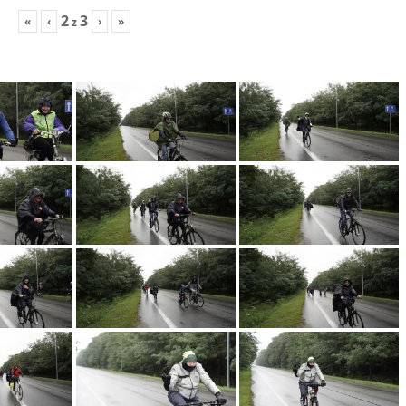
2
3
«
‹
›
»
z