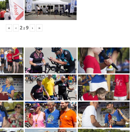
2
9
«
‹
›
»
z