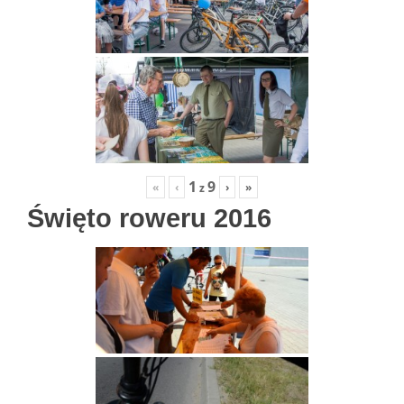
1
9
«
‹
›
»
z
Święto roweru 2016