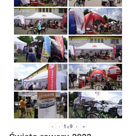
1
9
«
‹
›
»
z