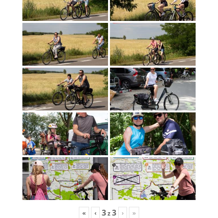
3
3
«
‹
›
»
z