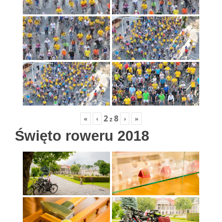
2
8
«
‹
›
»
z
Święto roweru 2018