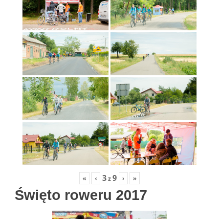
3
9
«
‹
›
»
z
Święto roweru 2017