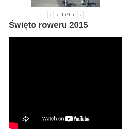
1
9
«
‹
›
»
z
Święto roweru 2015