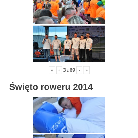
3
69
«
‹
›
»
z
Święto roweru 2014