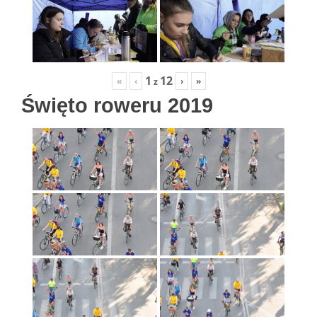
1
12
«
‹
›
»
z
Święto roweru 2019