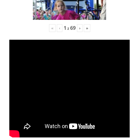
1
69
«
‹
›
»
z