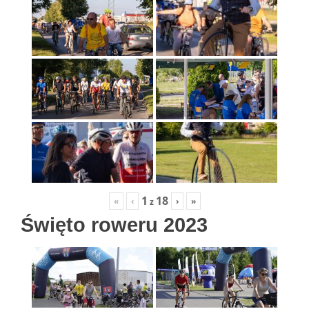
1
18
«
‹
›
»
z
Święto roweru 2023