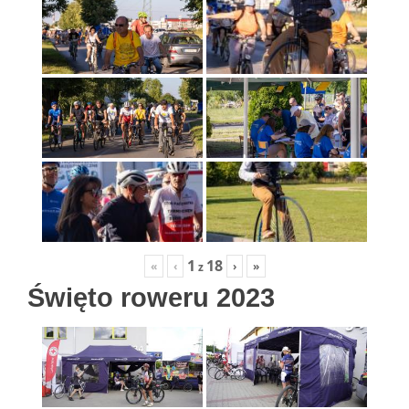
1
18
«
‹
›
»
z
Święto roweru 2023