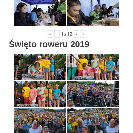
1
12
«
‹
›
»
z
Święto roweru 2019