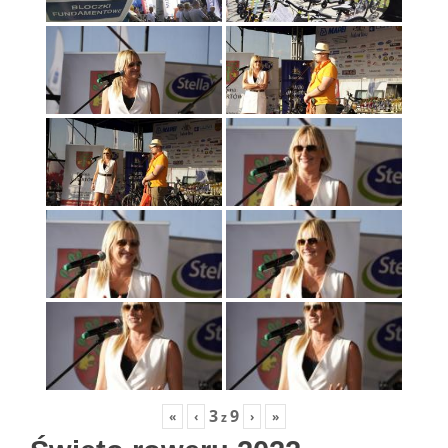
3
9
«
‹
›
»
z