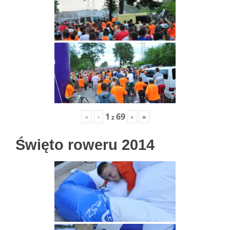
1
69
«
‹
›
»
z
Święto roweru 2014