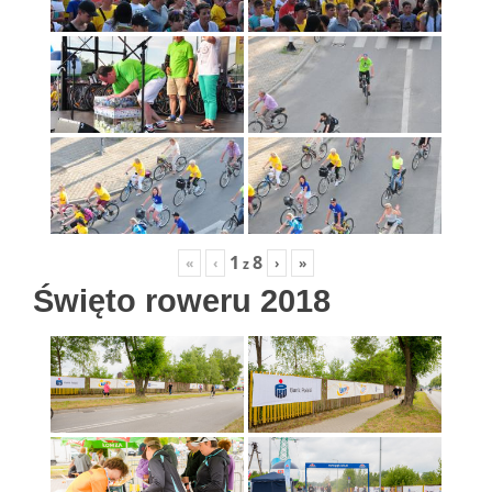
1
8
«
‹
›
»
z
Święto roweru 2018