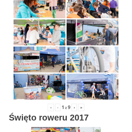
1
9
«
‹
›
»
z
Święto roweru 2017