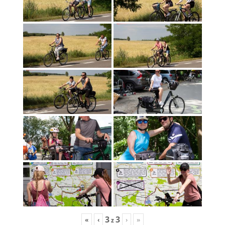
3
3
«
‹
›
»
z