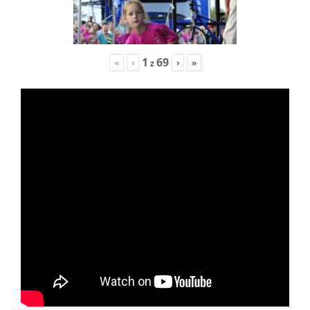
1
69
«
‹
›
»
z