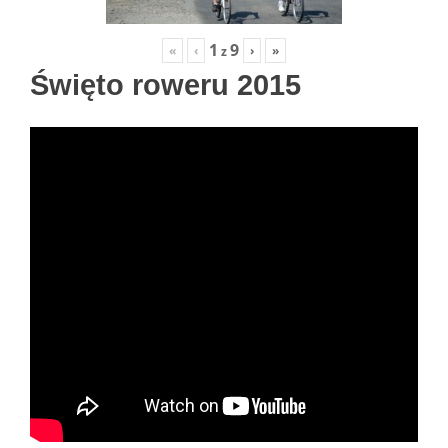
1
9
«
‹
›
»
z
Święto roweru 2015