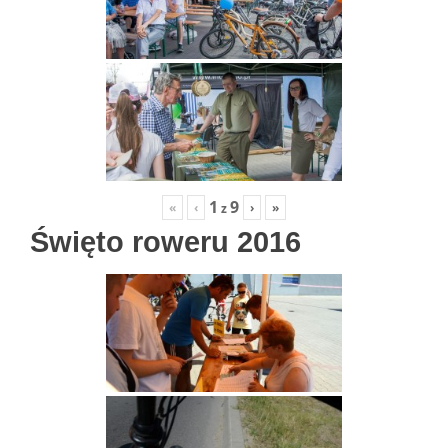
1
9
«
‹
›
»
z
Święto roweru 2016