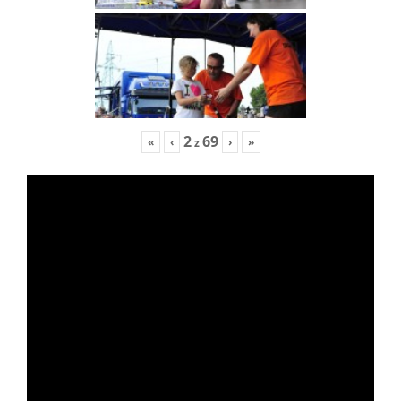
2
69
«
‹
›
»
z