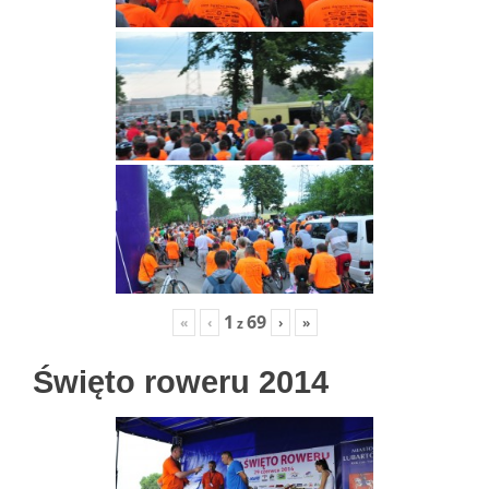
1
69
«
‹
›
»
z
Święto roweru 2014