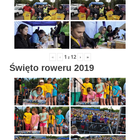
1
12
«
‹
›
»
z
Święto roweru 2019