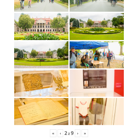
2
9
«
‹
›
»
z