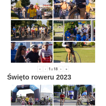
1
18
«
‹
›
»
z
Święto roweru 2023