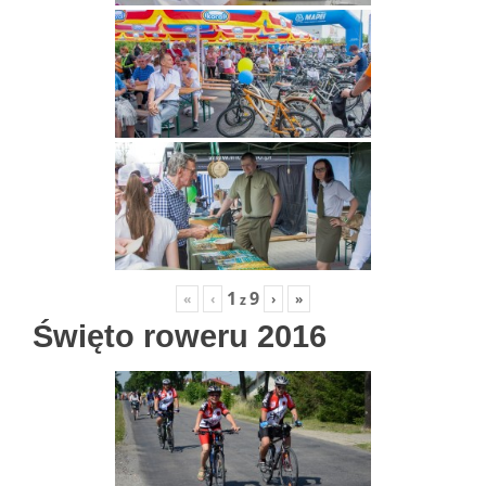
1
9
«
‹
›
»
z
Święto roweru 2016