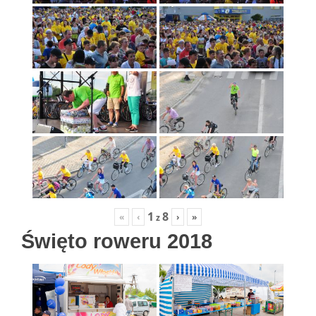
1
8
«
‹
›
»
z
Święto roweru 2018