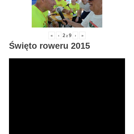
2
9
«
‹
›
»
z
Święto roweru 2015