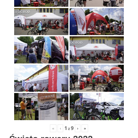
1
9
«
‹
›
»
z