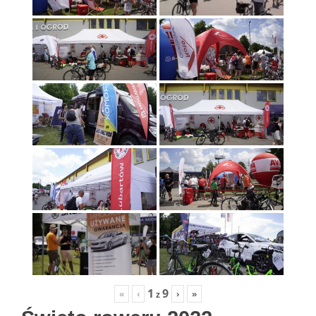
1
9
«
‹
›
»
z