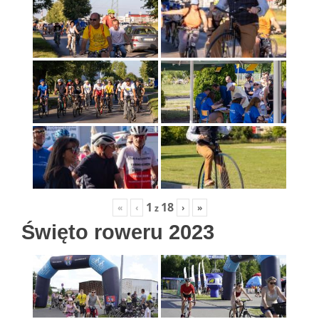
1
18
«
‹
›
»
z
Święto roweru 2023