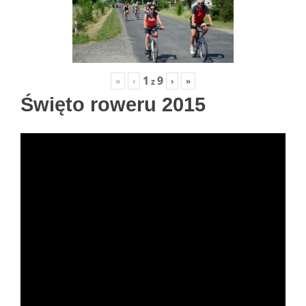
1
9
«
‹
›
»
z
Święto roweru 2015