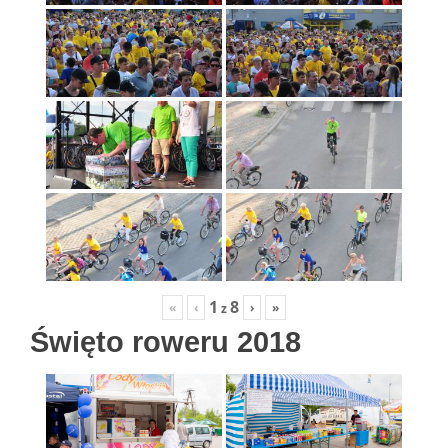
1
8
«
‹
›
»
z
Święto roweru 2018