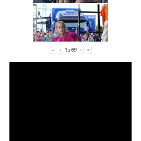
1
69
«
‹
›
»
z