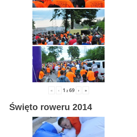
1
69
«
‹
›
»
z
Święto roweru 2014