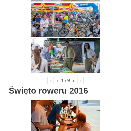
1
9
«
‹
›
»
z
Święto roweru 2016