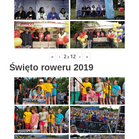
2
12
«
‹
›
»
z
Święto roweru 2019