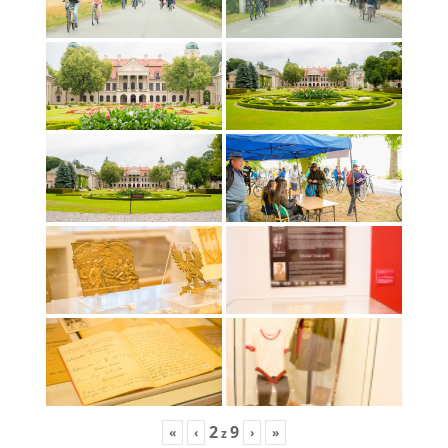
2
9
«
‹
›
»
z