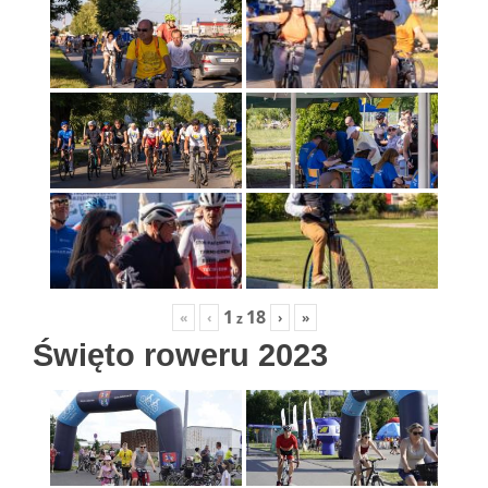
1
18
«
‹
›
»
z
Święto roweru 2023