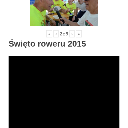
2
9
«
‹
›
»
z
Święto roweru 2015