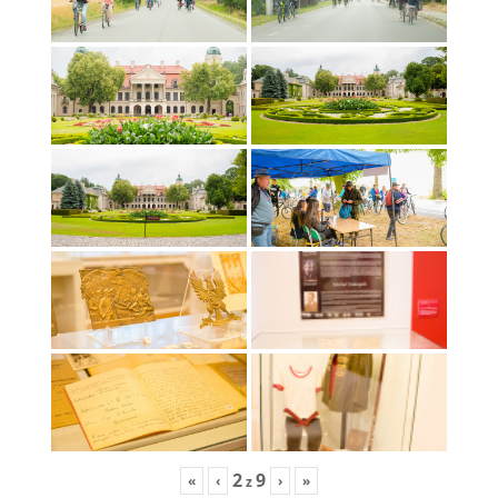
2
9
«
‹
›
»
z