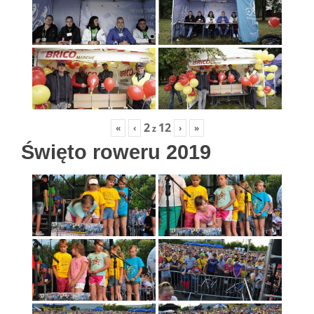
2
12
«
‹
›
»
z
Święto roweru 2019