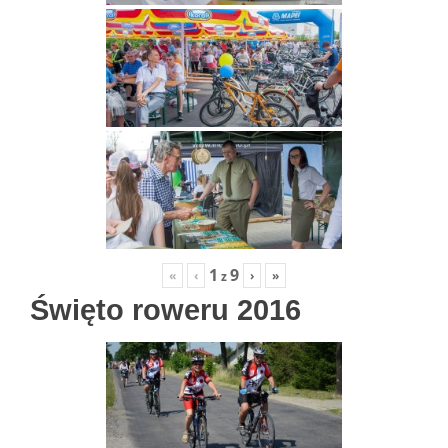
1
9
«
‹
›
»
z
Święto roweru 2016