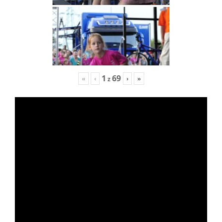
1
69
«
‹
›
»
z