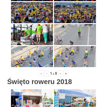
1
8
«
‹
›
»
z
Święto roweru 2018