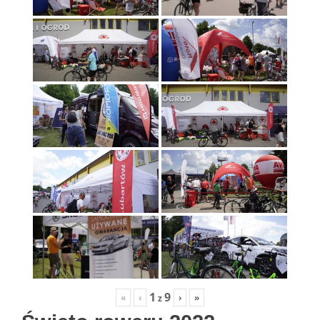
1
9
«
‹
›
»
z