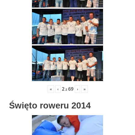
2
69
«
‹
›
»
z
Święto roweru 2014