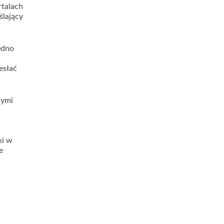
talach
ślający
edno
esłać
cymi
ki w
e