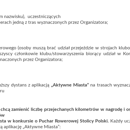
mym nazwisku), uczestniczących
erach jedną z tras wyznaczonych przez Organizatora;
werowego (osoby muszą brać udział przejeździe w strojach klub
zyscy członkowie klubu/stowarzyszenia biorący udział w Kon
znaczonych przez Organizatora;
ższy dystans z aplikacją
„
Aktywne Miasta”
na trasach wyznac
ru
y chcą zamienić liczbę przejechanych kilometrów w nagrodę i o
lów
asta w konkursie o
Puchar Rowerowej Stolicy Polski.
Każdy ucz
zą aplikację „Aktywne Miasta”: