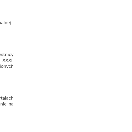
alnej i
stnicy
 XXXII
ionych
rtalach
 nie na