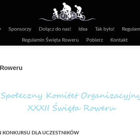
y
Sponsorzy
Dołącz do nas!
Idea
Tak było!
Regulam
Regulamin Święta Roweru
Pobierz
Kontakt
 Roweru
N KONKURSU
DLA UCZESTNIKÓW