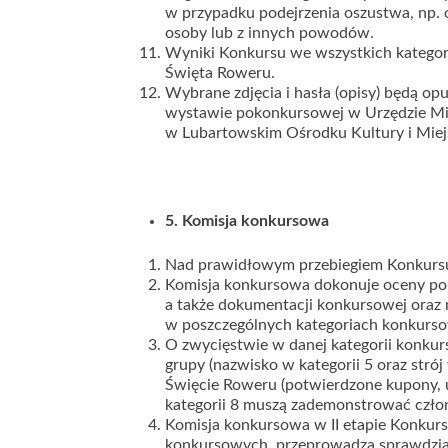
w przypadku podejrzenia oszustwa, np. o
osoby lub z innych powodów.
Wyniki Konkursu we wszystkich kategori
Święta Roweru.
Wybrane zdjęcia i hasła (opisy) będą o
wystawie pokonkursowej w Urzędzie Mi
w Lubartowskim Ośrodku Kultury i Miejsk
5. Komisja konkursowa
Nad prawidłowym przebiegiem Konkursu
Komisja konkursowa dokonuje oceny pop
a także dokumentacji konkursowej oraz
w poszczególnych kategoriach konkurs
O zwycięstwie w danej kategorii konkur
grupy (nazwisko w kategorii 5 oraz strój
Święcie Roweru (potwierdzone kupony, u
kategorii 8 muszą zademonstrować czło
Komisja konkursowa w II etapie Konkur
konkursowych, przeprowadza sprawdzia