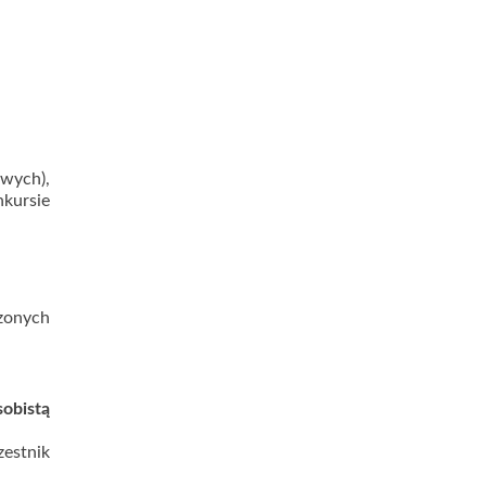
owych),
kursie
zonych
sobistą
estnik