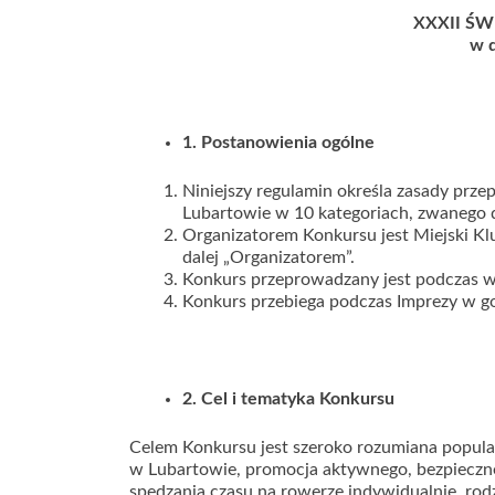
XXXII Ś
w d
1. Postanowienia ogólne
Niniejszy regulamin określa zasady prz
Lubartowie w 10 kategoriach, zwanego d
Organizatorem Konkursu jest Miejski K
dalej „Organizatorem”.
Konkurs przeprowadzany jest podczas w
Konkurs przebiega podczas Imprezy w go
2. Cel i tematyka Konkursu
Celem Konkursu jest szeroko rozumiana popula
w Lubartowie, promocja aktywnego, bezpieczne
spędzania czasu na rowerze indywidualnie, rod