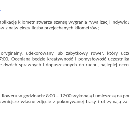
c
plikację kilometr stwarza szansę wygrania rywalizacji indywidu
w z największą liczba przejechanych kilometrów;
 oryginalny, udekorowany lub zabytkowy rower, który ucze
7:00. Oceniana będzie kreatywność i pomysłowość uczestnika
le dwóch sprawnych i dopuszczonych do ruchu, najlepiej ocen
a Roweru w godzinach: 8:00 – 17:00 wykonają i umieszczą na po
wniejsze własne zdjęcie z pokonywanej trasy i otrzymają za