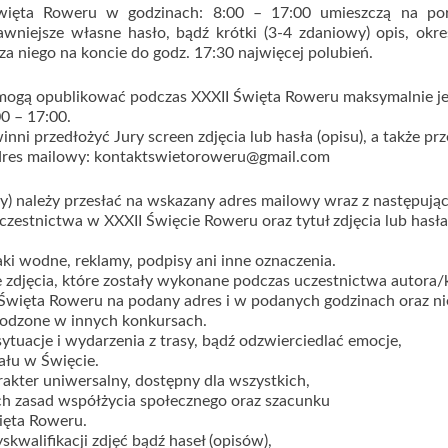
Święta Roweru w godzinach: 8:00 – 17:00 umieszczą na por
niejsze własne hasło, bądź krótki (3-4 zdaniowy) opis, okre
a niego na koncie do godz. 17:30 najwięcej polubień.
i mogą opublikować podczas XXXII Święta Roweru maksymalnie j
00 – 17:00.
nni przedłożyć Jury screen zdjęcia lub hasła (opisu), a także prz
 adres mailowy: kontaktswietoroweru@gmail.com
isy) należy przesłać na wskazany adres mailowy wraz z następują
uczestnictwa w XXXII Święcie Roweru oraz tytuł zdjęcia lub hasła
aki wodne, reklamy, podpisy ani inne oznaczenia.
e zdjęcia, które zostały wykonane podczas uczestnictwa autora/
Święta Roweru na podany adres i w podanych godzinach oraz ni
rodzone w innych konkursach.
tuacje i wydarzenia z trasy, bądź odzwierciedlać emocje,
ału w Święcie.
rakter uniwersalny, dostępny dla wszystkich,
h zasad współżycia społecznego oraz szacunku
ięta Roweru.
kwalifikacji zdjęć bądź haseł (opisów),