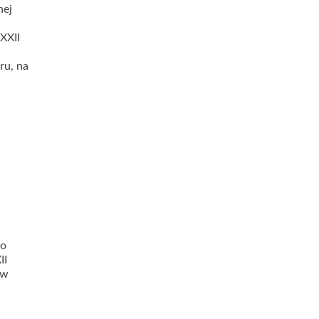
nej
XXII
ru, na
do
II
 w