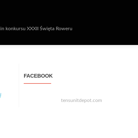
in konkursu XXXII Święta Roweru
FACEBOOK
tensunitdepot.com