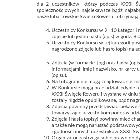
dla 2 uczestników, którzy podczas XXXII 
społecznościowych najciekawsze bądź najzabaw
nasze lubartowskie Święto Roweru i otrzymają z
Uczestnicy Konkursu w 9 i 10 kategori
zdjęcie lub jedno hasło (opis) w godz. 8:
Uczestnicy Konkursu w tej kategorii powi
nagrodzone zdjęcie lub hasło (opis) na
Zdjęcia (w formacie .jpg) oraz hasła (op
informacjami: imię i nazwisko, nr karty 
(opisu).
Na fotografii nie mogą znajdować się zn
W Konkursie mogą brać udział jedynie t
XXXII Święcie Roweru i wysłane w dniu 
zostały nigdzie opublikowane, bądź nag
Zdjęcia powinny przedstawiać ciekawe sy
towarzyszące uczestnikom podczas udzi
Zdjęcia i hasła (opisy) powinny mieć cha
a także nie mogą naruszać podstawowyc
i godności innych uczestników XXXII Św
Organizator zastrzega sobie prawo do dys