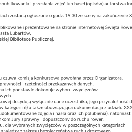
publikowania i przesłania zdjęć lub haseł (opisów) autorstwa in
ach zostaną ogłoszone o godz. 19:30 ze sceny na zakończenie X
publikowane i prezentowane na stronie internetowej Święta Rowe
asta Lubartów,
iej Bibliotece Publicznej.
 czuwa komisja konkursowa powołana przez Organizatora.
rawności i rzetelności przekazanych danych,
 na ich podstawie dokonuje wyboru zwycięzców
owych.
sowej decydują wyłącznie dane uczestnika, jego przynależność 
 w kategorii 6) a także obowiązująca dokumentacja z udziału XXX
dokumentowane zdjęcia i hasła oraz ich polubienia), natomiast
nkom Jury sprawny i dopuszczony do ruchu rower.
su, dla wybranych zwycięzców w poszczególnych kategoriach
n wiedzy z zakresu bezpieczeństwa ruchu drogowego.