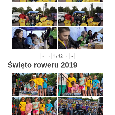
1
12
«
‹
›
»
z
Święto roweru 2019