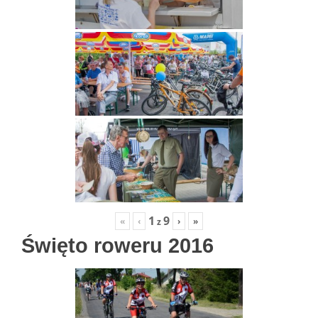
1
9
«
‹
›
»
z
Święto roweru 2016