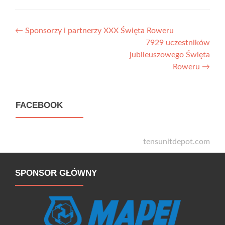
Nawigacja wpisów
←
Sponsorzy i partnerzy XXX Święta Roweru
7929 uczestników
jubileuszowego Święta
Roweru
→
FACEBOOK
tensunitdepot.com
SPONSOR GŁÓWNY