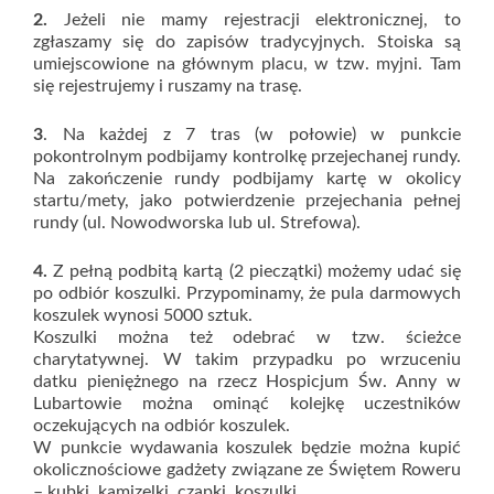
2.
Jeżeli nie mamy rejestracji elektronicznej, to
zgłaszamy się do zapisów tradycyjnych. Stoiska są
umiejscowione na głównym placu, w tzw. myjni. Tam
się rejestrujemy i ruszamy na trasę.
3
. Na każdej z 7 tras (w połowie) w punkcie
pokontrolnym podbijamy kontrolkę przejechanej rundy.
Na zakończenie rundy podbijamy kartę w okolicy
startu/mety, jako potwierdzenie przejechania pełnej
rundy (ul. Nowodworska lub ul. Strefowa).
4.
Z pełną podbitą kartą (2 pieczątki) możemy udać się
po odbiór koszulki. Przypominamy, że pula darmowych
koszulek wynosi 5000 sztuk.
Koszulki można też odebrać w tzw. ścieżce
charytatywnej. W takim przypadku po wrzuceniu
datku pieniężnego na rzecz Hospicjum Św. Anny w
Lubartowie można ominąć kolejkę uczestników
oczekujących na odbiór koszulek.
W punkcie wydawania koszulek będzie można kupić
okolicznościowe gadżety związane ze Świętem Roweru
– kubki, kamizelki, czapki, koszulki.