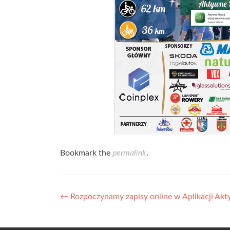
Bookmark the
permalink
.
Nawigacja wpisów
←
Rozpoczynamy zapisy online w Aplikacji Ak