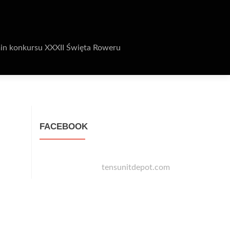
in konkursu XXXII Święta Roweru
FACEBOOK
tensunitdepot.com