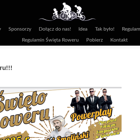
y
Sponsorzy
Dołącz do nas!
Idea
Tak było!
Regulam
Regulamin Święta Roweru
Pobierz
Kontakt
ru!!!